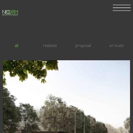
all
realized
proposal
on build