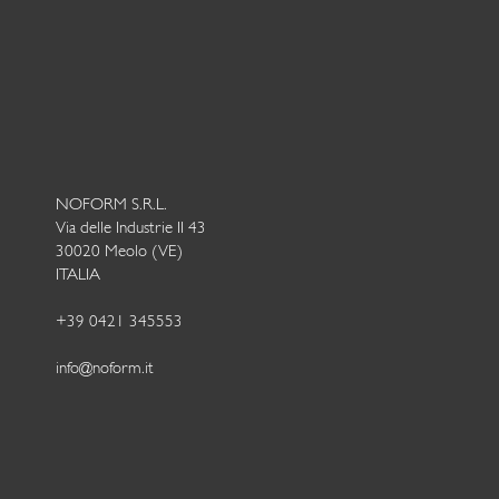
NOFORM S.R.L.
Via delle Industrie II 43
30020 Meolo (VE)
ITALIA
+39 0421 345553
info@noform.it