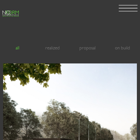
all
realized
proposal
on build