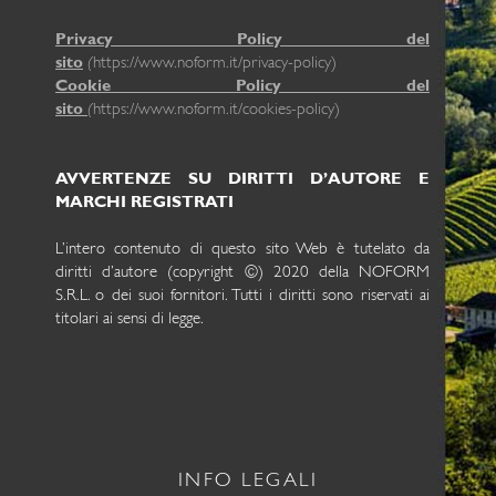
Privacy Policy del
sito
(
https://www.noform.it/privacy-policy)
Cookie Policy del
sito
(
https://www.noform.it/cookies-policy)
AVVERTENZE SU DIRITTI D’AUTORE E
MARCHI REGISTRATI
L’intero contenuto di questo sito Web è tutelato da
diritti d’autore (copyright ©) 2020 della NOFORM
S.R.L. o dei suoi fornitori. Tutti i diritti sono riservati ai
titolari ai sensi di legge.
Ai sensi dell’art. 1, comma 1 del decreto-legge 22 marzo
2004, n. 72, come modificato dalla legge di conversione
21 maggio 2004 n. 128 le opere presenti su questo sito
hanno assolto gli obblighi derivanti dalla normativa sul
diritto d’autore e sui diritti connessi.
La riproduzione, la comunicazione al pubblico, la messa a
INFO LEGALI
disposizione del pubblico, il noleggio e il prestito, la